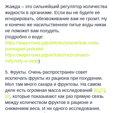
Жажда – это сильнейший регулятор количества
жидкости в организме. Если вы не будете ее
игнорировать, обезвоживание вам не грозит. Ну
и конечно же насильственное питье воды никак
не поможет вам похудеть.
(подробно о воде:
https://жирогонка.рф/articles/pitanie/kak-voda-
pomogaet-pohudet
https://жирогонка.рф/articles/razrushaem-
mify/mify-o-vode
)
5. Фрукты. Очень распространен совет
исключать фрукты из рациона при похудении.
Мол там много сахара и фруктозы. На самом
деле есть огромная масса исследований
[6]
,
[7]
,
[8]
, которые показывают как раз прямую связь
между количеством фруктов в рационе и
снижением веса. И ни одного исследования,