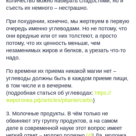
количество можно набирать сладостями, но и
съесть их немного – нестрашно.
При похудении, конечно, мы жертвуем в первую
очередь именно углеводами. Но не потому, что
они вредные или от них толстеют, а просто
потому, что их ценность меньше, чем
незаменимых жиров и белков, а урезать что-то
надо.
По времени их приема никакой магии нет –
углеводы должны быть в каждом приеме пищи,
в том числе и в вечернем.
(подробная статься об углеводах:
https://
жирогонка.рф/articles/pitanie/carbs
)
3. Молочные продукты. В чём только не
обвиняют эту группу продуктов, а на самом
деле в современной науке этот вопрос имеет
четкий ответ – молоко полезно
[4]
! Да, молочка