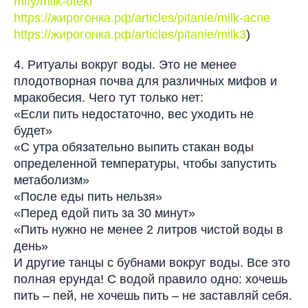
mify/milk-oteki
https://жирогонка.рф/articles/pitanie/milk-acne
https://жирогонка.рф/articles/pitanie/milk3
)
4. Ритуалы вокруг воды. Это не менее
плодотворная почва для различных мифов и
мракобесия. Чего тут только нет:
«Если пить недостаточно, вес уходить не
будет»
«С утра обязательно выпить стакан воды
определенной температуры, чтобы запустить
метаболизм»
«После еды пить нельзя»
«Перед едой пить за 30 минут»
«Пить нужно не менее 2 литров чистой воды в
день»
И другие танцы с бубнами вокруг воды. Все это
полная ерунда! С водой правило одно: хочешь
пить – пей, не хочешь пить – не заставляй себя.