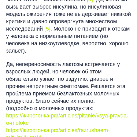
вызывает выброс инсулина, но инсулиновая
модель ожирения тоже не выдерживает никакой
критики и давно опровергнута множеством
исследований
[5]
. Молоко не приводит к отекам
у человека с нормальным питанием (но
человека на низкоуглеводке, вероятно, хорошо
зальет).
Да, непереносимость лактозы встречается у
взрослых людей, но человек об этом
обязательно узнает по вздутию, диарее и
прочим неприятным симптомам. Решается эта
проблема приемом безлактозных молочных
продуктов, благо сейчас их полно.
(подробно о молочных продуктах:
https://жирогонка.рф/articles/pitanie/vsya-pravda-
o-moloke
https://жирогонка.рф/articles/razrushaem-